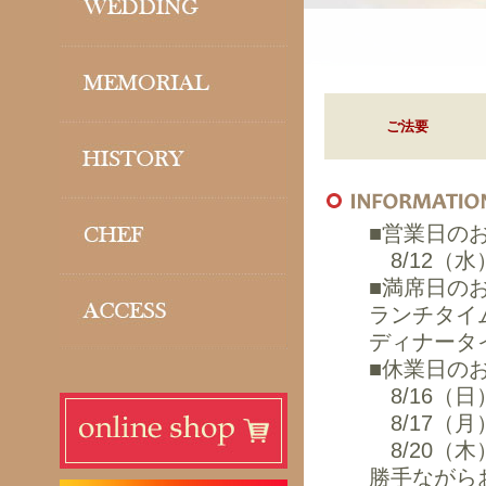
ご法要
■営業日の
8/12（
■満席日の
ランチタイム…
ディナータイム
■休業日の
8/16（日
8/17（月
8/20（木
勝手ながら