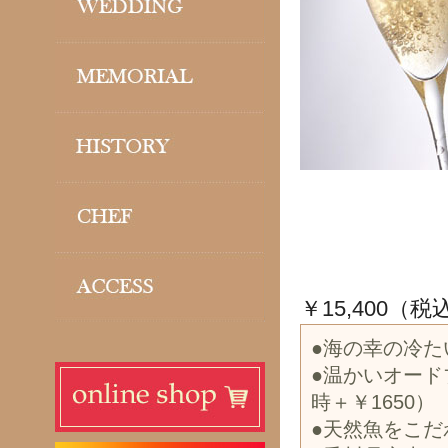
￥15,400（税
●海の幸の冷た
●温かいオー
時＋￥1650）
●天然魚をこだ