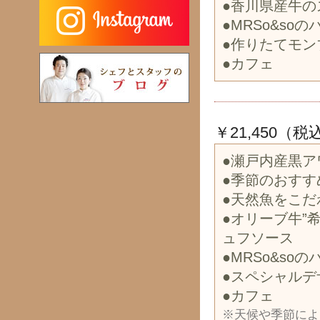
●香川県産牛
●MRSo&so
●作りたてモン
●カフェ
￥21,450（税
●瀬戸内産黒
●季節のおすす
●天然魚をこだ
●オリーブ牛”
ュフソース
●MRSo&so
●スペシャルデ
●カフェ
※天候や季節によ